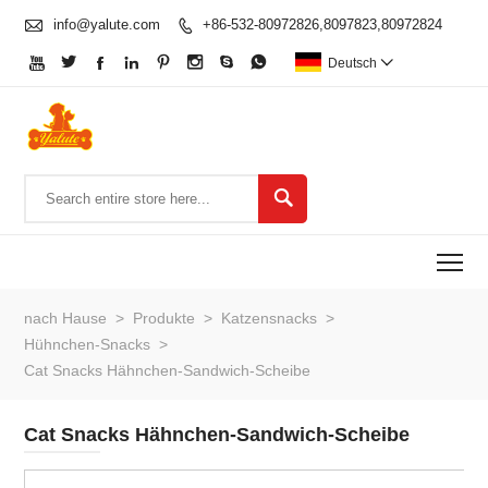

info@yalute.com
+86-532-80972826,8097823,80972824









Deutsch


To
nach Hause
>
Produkte
>
Katzensnacks
>
Hühnchen-Snacks
>
Cat Snacks Hähnchen-Sandwich-Scheibe
Cat Snacks Hähnchen-Sandwich-Scheibe