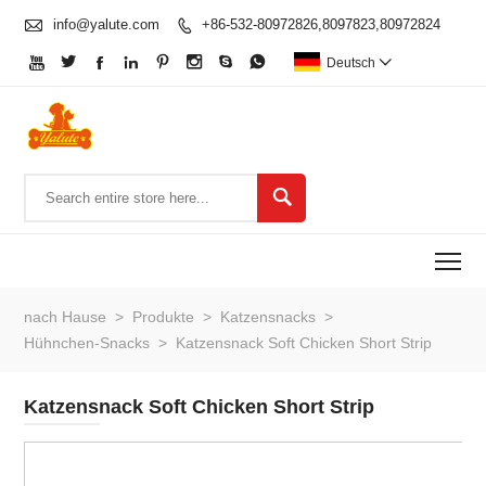

info@yalute.com
+86-532-80972826,8097823,80972824









Deutsch


To
nach Hause
>
Produkte
>
Katzensnacks
>
Hühnchen-Snacks
>
Katzensnack Soft Chicken Short Strip
Katzensnack Soft Chicken Short Strip